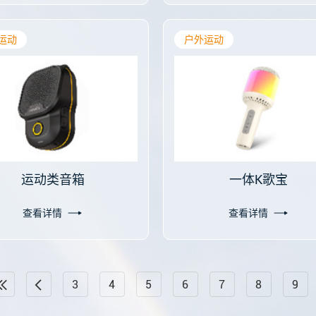
运动
户外运动
运动类音箱
一体K歌宝
查看详情
查看详情
3
4
5
6
7
8
9