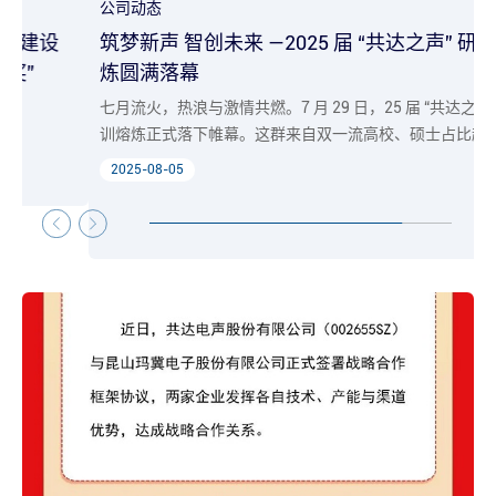
公司动态
筑梦新声 智创未来 —2025 届 “共达之声” 研创熔
炼圆满落幕
七月流火，热浪与激情共燃。7 月 29 日，25 届 “共达之声” 集
训熔炼正式落下帷幕。这群来自双一流高校、硕士占比超 50%
的天之骄子，经过一周的研创集训与拓展熔炼，完成了从校园
2025-08-05
到职场的初次蜕变，用汗水与欢笑书写了属于他们的 “共达初体
验”