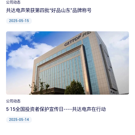
公司动态
共达电声荣获第四批“好品山东”品牌称号
2025-05-15
公司动态
5·15全国投资者保护宣传日----共达电声在行动
2025-05-14