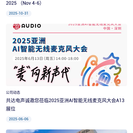
2025 （Nov 4-6）
2025-10-31
公司动态
共达电声诚邀您莅临2025亚洲AI智能无线麦克风大会A13
展位
2025-06-06