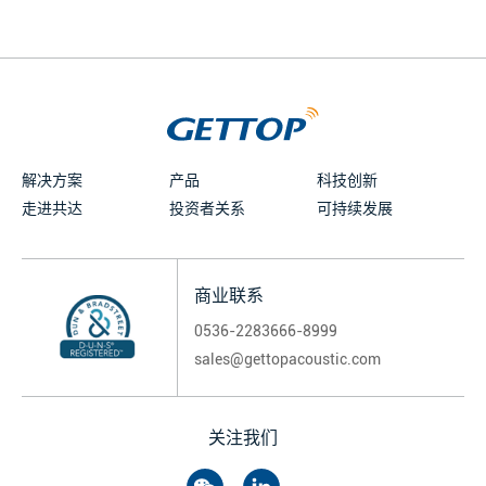
解决方案
产品
科技创新
走进共达
投资者关系
可持续发展
商业联系
0536-2283666-8999
sales@gettopacoustic.com
关注我们