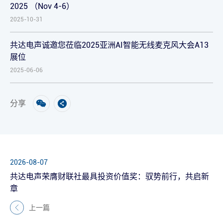
2025 （Nov 4-6）
2025-10-31
共达电声诚邀您莅临2025亚洲AI智能无线麦克风大会A13
展位
2025-06-06
分享
2026-08-07
​共达电声荣膺财联社最具投资价值奖：驭势前行，共启新
章
上一篇