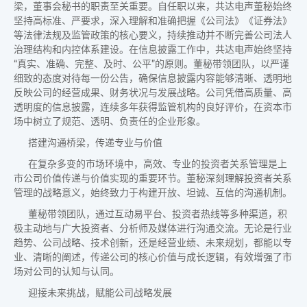
梁，董事会秘书的职责至关重要。自任职以来，共达电声董秘始终
坚持高标准、严要求，深入理解和准确把握《公司法》《证券法》
等法律法规及监管政策的核心要义，持续推动并不断完善公司法人
治理结构和内控体系建设。在信息披露工作中，共达电声始终坚持
“真实、准确、完整、及时、公平”的原则。董秘带领团队，以严谨
细致的态度对待每一份公告，确保信息披露内容能够清晰、透明地
反映公司的经营成果、财务状况与发展战略。公司凭借高质量、高
透明度的信息披露，连续多年获得监管机构的良好评价，在资本市
场中树立了规范、透明、负责任的企业形象。
搭建沟通桥梁，传递专业与价值
在复杂多变的市场环境中，高效、专业的投资者关系管理是上
市公司价值传递与价值实现的重要环节。董秘深刻理解投资者关系
管理的战略意义，始终致力于构建开放、坦诚、互信的沟通机制。
董秘带领团队，通过互动易平台、投资者热线等多种渠道，积
极主动地与广大投资者、分析师及媒体进行沟通交流。无论是行业
趋势、公司战略、技术创新，还是经营业绩、未来规划，都能以专
业、清晰的阐述，传递公司的核心价值与成长逻辑，有效增强了市
场对公司的认知与认同。
迎接未来挑战，赋能公司战略发展