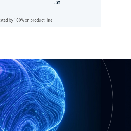
-90
dBFS
ested by
100%
on product line.