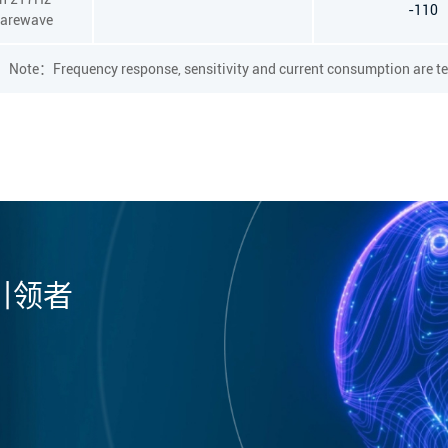
-110
arewave
Note：Frequency response, sensitivity and current consumption are t
引领者