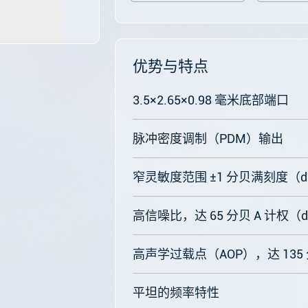
优势与特点
3.5×2.65×0.98 毫米底部端口
脉冲密度调制（PDM）输出
窄灵敏度范围 ±1 分贝满刻度（d
高信噪比，达 65 分贝 A 计权（d
高声学过载点（AOP），达 135
平坦的频率特性