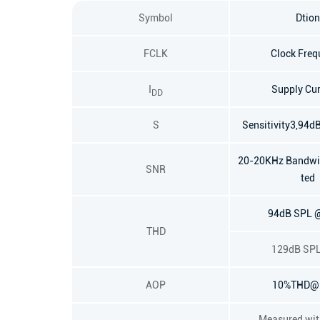
Symbol
Dtion
FCLK
Clock Freq
I
Supply Cur
DD
S
Sensitivity3,9
20-20KHz Bandwi
SNR
ted
94dB SPL 
THD
129dB SP
AOP
10%THD@
Measured wi