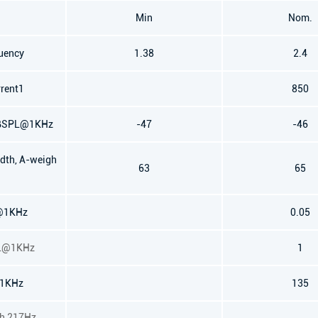
Min
Nom.
uency
1.38
2.4
rent1
850
4dBSPL@1KHz
-47
-46
dth, A-weigh
63
65
@1KHz
0.05
L@1KHz
1
1KHz
135
th 217Hz