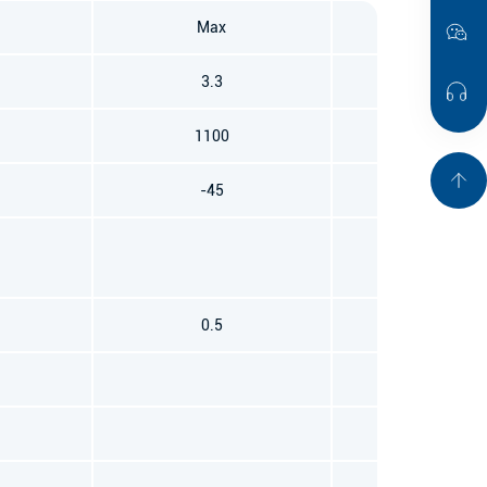
Max
Unit
3.3
MHz
1100
uA
2
-45
dBFS
dBFS
0.5
%
%
dBSPL