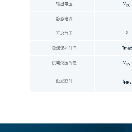
输出电压
V
CC
静态电流
I
开启气压
P
吸烟保护时间
Tmax
供电欠压阈值
V
UV
触发延时
t
FIRE