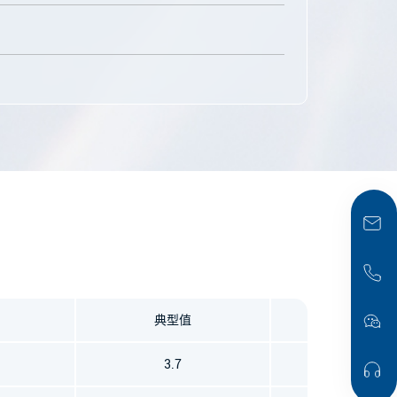
典型值
最
大值
3.7
5