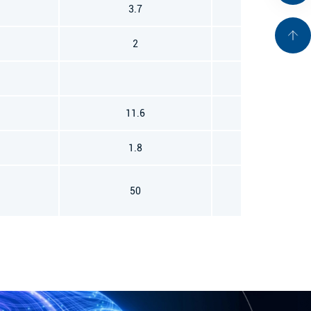
3.7
2
3.6
-100
11.6
1.8
2.6
50